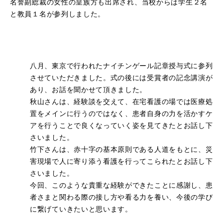
名誉副総裁の女性の皇族方も出席され、当校からは学生２名
学校評価
と教員１名が参列しました。
高等教育の修学支援制度
学生生活
八月、東京で行われたナイチンゲール記章授与式に参列
させていただきました。式の後には受賞者の記念講演が
キャンパスライフ
あり、お話を聞かせて頂きました。
在学生の声
秋山さんは、経験談を交えて、在宅看護の場では医療処
卒業生の声
置をメインに行うのではなく、患者自身の力を活かすケ
アを行うことで良くなっていく姿を見てきたとお話し下
施設紹介
さいました。
竹下さんは、赤十字の基本原則である人道をもとに、災
害現場で人に寄り添う看護を行ってこられたとお話し下
受験案内
さいました。
今回、このような貴重な経験ができたことに感謝し、患
入試情報
者さまと関わる際の接し方や看る力を養い、今後の学び
学費
に繋げていきたいと思います。
奨学金制度