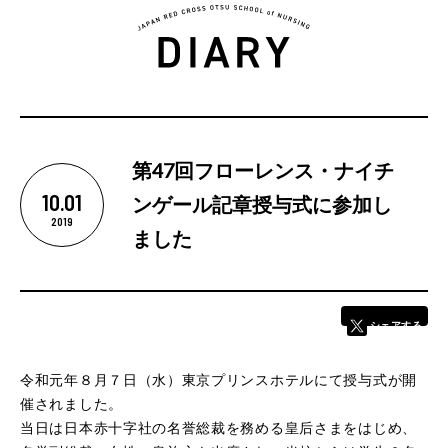
5つの魅力
第47回フローレンス・ナイチ
10.01
ンゲール記章授与式に参加し
カリキュラム
2019
ました
学校紹介
シェアする
学校長あいさつ
教育理念
令和元年８月７日（水）東京プリンスホテルにて授与式が開
基本情報
催されました。
当日は日本赤十字社の名誉総裁を務める皇后さまをはじめ、
卒業後の進路