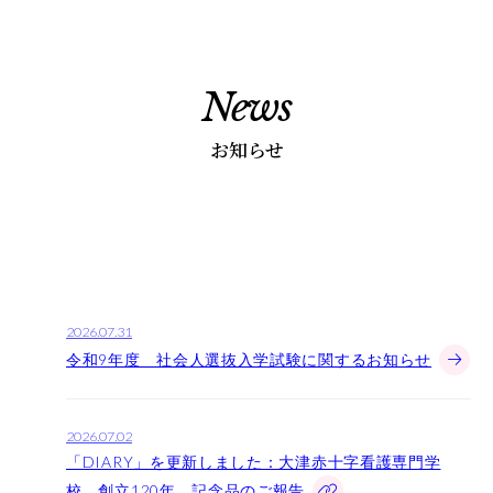
News
5つの魅力
お知らせ
カリキュラム
学校紹介
2026.07.31
学校長あいさつ
令和9年度 社会人選抜入学試験に関するお知らせ
教育理念
基本情報
2026.07.02
卒業後の進路
「DIARY」を更新しました：大津赤十字看護専門学
学校評価
校 創立120年 記念品のご報告