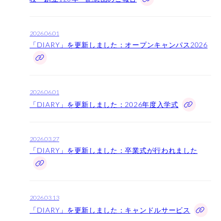
高等教育の修学支援制度
2026.06.01
学生生活
「DIARY」を更新しました：オープンキャンパス2026
キャンパスライフ
在学生の声
卒業生の声
2026.06.01
「DIARY」を更新しました：2026年度入学式
施設紹介
受験案内
2026.03.27
「DIARY」を更新しました：卒業式が行われました
入試情報
学費
奨学金制度
2026.03.13
資料請求
「DIARY」を更新しました：キャンドルサービス