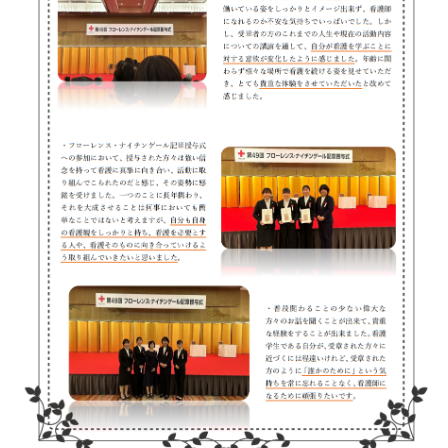
高等教育の修学支援制度
学生生活
キャンパスライフ
在学生の声
卒業生の声
施設紹介
受験案内
入試情報
学費
奨学金制度
資料請求