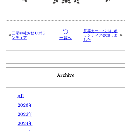
学校体験
オープンキャンパス
ウェブオープンキャンパス
長等カーニバルにボ
三尾神社お祭りボラ
ランティア参加しま
個別見学
一覧へ
ンティア
した
お知らせ
ダイアリー
Archive
アクセス
All
2026年
2025年
お問い合わせ
2024年