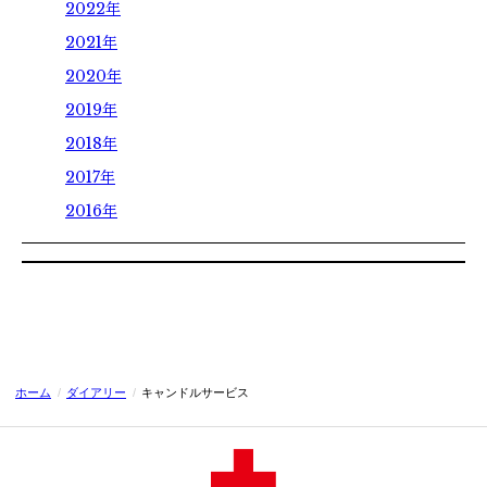
2022年
卒業生の方へ
2021年
各種証明書の申請
2020年
同窓会
2019年
2018年
2017年
2016年
ホーム
/
ダイアリー
/
キャンドルサービス