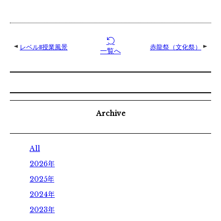
学校体験
オープンキャンパス
ウェブオープンキャンパス
レベルⅡ授業風景
赤龍祭（文化祭）
一覧へ
個別見学
お知らせ
Archive
ダイアリー
All
アクセス
2026年
2025年
お問い合わせ
2024年
2023年