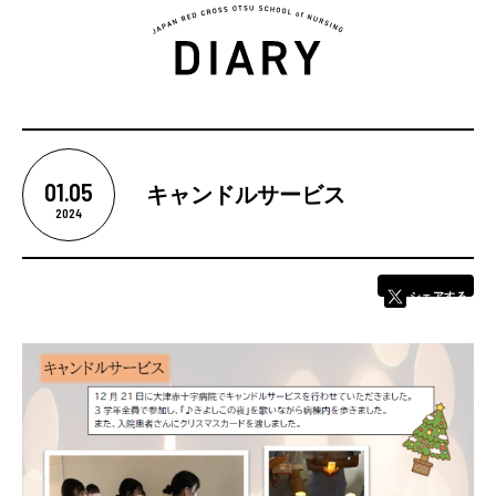
5つの魅力
01.05
キャンドルサービス
カリキュラム
2024
学校紹介
シェアする
学校長あいさつ
教育理念
基本情報
卒業後の進路
学校評価