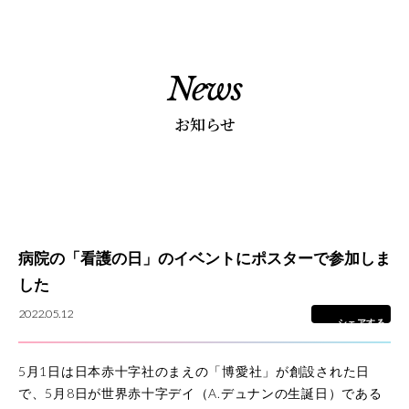
News
5つの魅力
お知らせ
カリキュラム
学校紹介
病院の「看護の日」のイベントにポスターで参加しま
学校長あいさつ
した
教育理念
2022.05.12
基本情報
シェアする
卒業後の進路
5月1日は日本赤十字社のまえの「博愛社」が創設された日
学校評価
で、5月8日が世界赤十字デイ（A.デュナンの生誕日）である