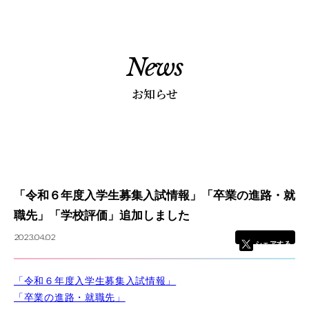
News
5つの魅力
お知らせ
カリキュラム
学校紹介
「令和６年度入学生募集入試情報」「卒業の進路・就
学校長あいさつ
職先」「学校評価」追加しました
教育理念
2023.04.02
基本情報
シェアする
卒業後の進路
「令和６年度入学生募集入試情報」
学校評価
「卒業の進路・就職先」
高等教育の修学支援制度