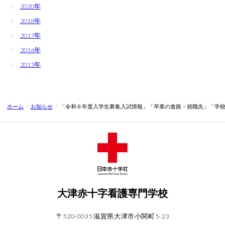
2020年
オープンキャンパス
2018年
ウェブオープンキャンパス
2017年
個別見学
2016年
2015年
お知らせ
ダイアリー
ホーム
/
お知らせ
/
「令和６年度入学生募集入試情報」「卒業の進路・就職先」「学
アクセス
お問い合わせ
大津赤十字看護専門学校
卒業生の方へ
〒520-0035 滋賀県大津市小関町5-23
各種証明書の申請