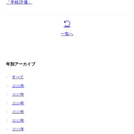
「学校評価」
学生生活
キャンパスライフ
一覧へ
在学生の声
卒業生の声
施設紹介
年別アーカイブ
受験案内
すべて
入試情報
2026年
2025年
学費
2024年
奨学金制度
2023年
資料請求
2022年
2021年
学校体験