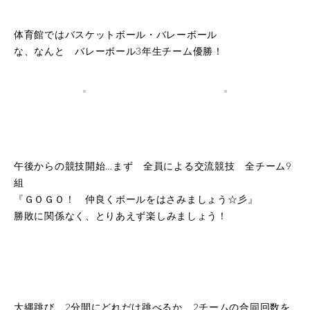
アクセス
体育館ではバスケットボール・バレーボール
な、なんと バレーボール3年生チーム優勝！
お問い合わせ
卒業生の方へ
各種証明書の申請
同窓会
午後からの競技開始…まず 全員による交流競技 全チーム9
組
『ＧＯＧＯ！ 仲良くボールをはさみましょう☆彡』
勝敗に関係なく、
とりあえず楽しみましょう！
大縄跳び 2分間にどれだけ跳べるか 2チームの合同回数を