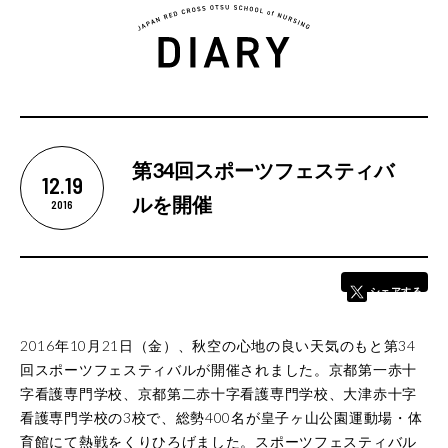
5つの魅力
第34回スポーツフェスティバ
12.19
ルを開催
2016
カリキュラム
シェアする
学校紹介
学校長あいさつ
2016年10月21日（金）、秋空の心地の良い天気のもと第34
教育理念
回スポーツフェスティバルが開催されました。京都第一赤十
字看護専門学校、京都第二赤十字看護専門学校、大津赤十字
基本情報
看護専門学校の3校で、総勢400名が皇子ヶ山公園運動場・体
卒業後の進路
育館にて熱戦をくりひろげました。スポーツフェスティバル