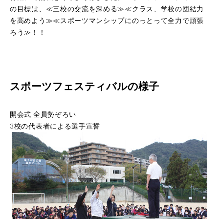
学校評価
の目標は、≪三校の交流を深める≫≪クラス、学校の団結力
を高めよう≫≪スポーツマンシップにのっとって全力で頑張
高等教育の修学支援制度
ろう≫！！
学生生活
キャンパスライフ
スポーツフェスティバルの様子
在学生の声
卒業生の声
開会式 全員勢ぞろい
施設紹介
3校の代表者による選手宣誓
受験案内
入試情報
学費
奨学金制度