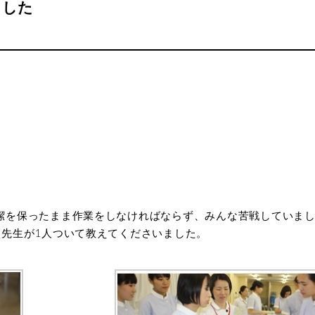
ました
受験案内
入試情
学費
奨学金
資料請
お知らせ
潔を保ったまま作業をしなければならず、みんな苦戦していま
に先生が1人ついて教えてくださいました。
アクセス
卒業生の方へ