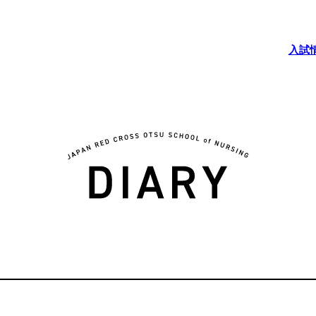
入試
5つの魅力
学校紹介
学校長
教育理
基本情
卒業後
学校評
高等教