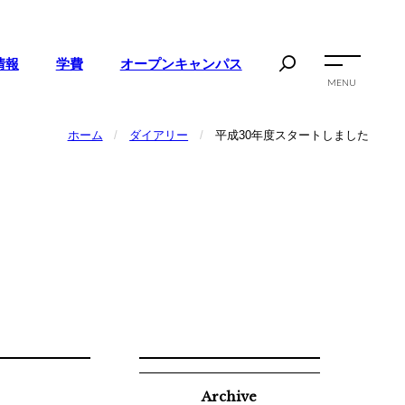
情報
学費
オープンキャンパス
MENU
カリキュラム
ホーム
/
ダイアリー
/
平成30年度スタートしました
学生生活
あいさつ
キャンパスライフ
念
在学生の声
報
卒業生の声
の進路
施設紹介
価
育の修学支援制度
Archive