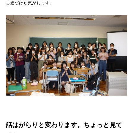
歩近づけた気がします。
学校評価
高等教育の修学支援制度
学生生活
キャンパスライフ
在学生の声
卒業生の声
施設紹介
受験案内
入試情報
学費
話はがらりと変わります。ちょっと見て
奨学金制度