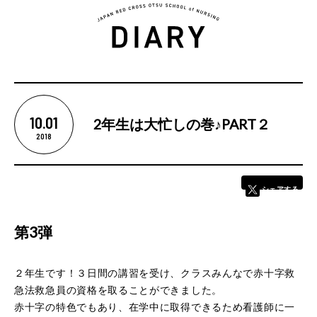
5つの魅力
10.01
2年生は大忙しの巻♪PART２
2018
カリキュラム
シェアする
学校紹介
第3弾
学校長あいさつ
教育理念
２年生です！３日間の講習を受け、クラスみんなで赤十字救
基本情報
急法救急員の資格を取ることができました。
卒業後の進路
赤十字の特色でもあり、在学中に取得できるため看護師に一