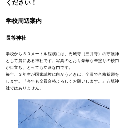
ください！
資料請求
学校周辺案内
学校体験
長等神社
オープンキャンパス
ウェブオープンキャンパス
学校から５０メートル程横には、円城寺（三井寺）の守護神
個別見学
として麓にある神社です。写真のとおり豪華な朱塗りの楼門
が目立ち、とっても立派な門です。
毎年、３年生が国家試験に向かうときは、全員で合格祈願を
します。『今年も全員合格よろしくお願いします。』八坂神
お知らせ
社ではありません。
ダイアリー