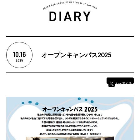
5つの魅力
10.16
オープンキャンパス2025
カリキュラム
2025
学校紹介
シェアする
学校長あいさつ
教育理念
基本情報
卒業後の進路
学校評価