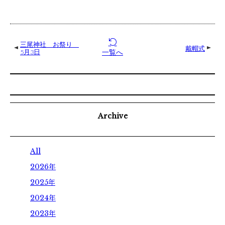
学校体験
オープンキャンパス
三尾神社 お祭り
ウェブオープンキャンパス
戴帽式
一覧へ
5月3日
個別見学
お知らせ
Archive
ダイアリー
All
アクセス
2026年
2025年
お問い合わせ
2024年
2023年