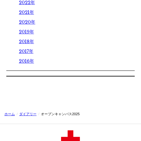
2022年
卒業生の方へ
2021年
各種証明書の申請
2020年
同窓会
2019年
2018年
2017年
2016年
ホーム
/
ダイアリー
/
オープンキャンパス2025