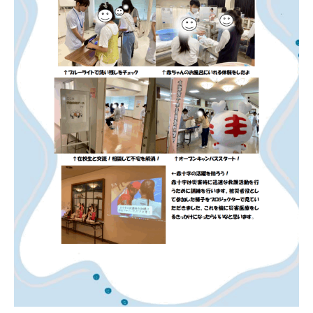
高等教育の修学支援制度
学生生活
キャンパスライフ
在学生の声
卒業生の声
施設紹介
受験案内
入試情報
学費
奨学金制度
資料請求