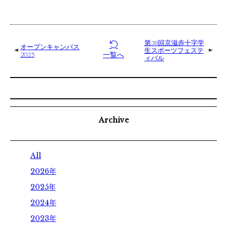
学校体験
オープンキャンパス
第38回京滋赤十字学
ウェブオープンキャンパス
オープンキャンパス
生スポーツフェステ
一覧へ
2025
ィバル
個別見学
お知らせ
Archive
ダイアリー
All
アクセス
2026年
2025年
お問い合わせ
2024年
2023年