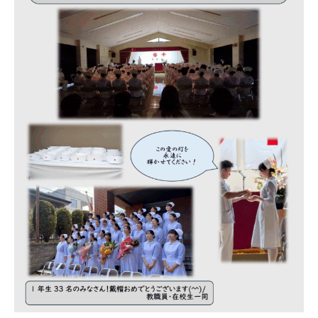
高等教育の修学支援制度
学生生活
キャンパスライフ
在学生の声
卒業生の声
施設紹介
受験案内
入試情報
学費
奨学金制度
資料請求