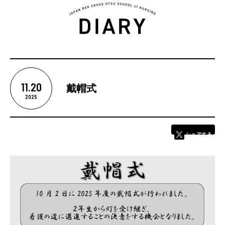
5つの魅力
11.20
戴帽式
カリキュラム
2025
学校紹介
シェアする
学校長あいさつ
教育理念
基本情報
卒業後の進路
学校評価